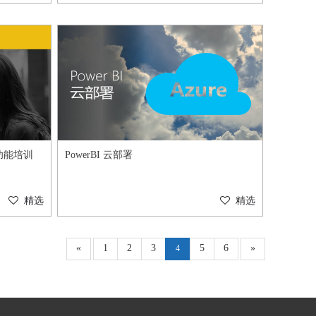
月新功能培训
PowerBI 云部署
精选
精选
«
1
2
3
5
6
»
4